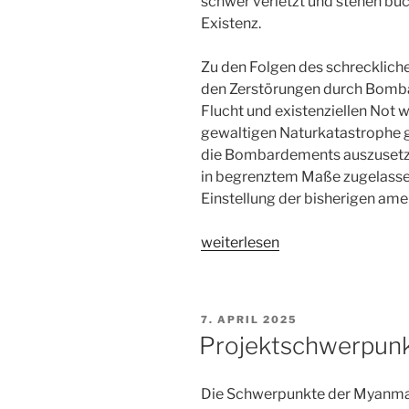
schwer verletzt und stehen bu
Existenz.
Zu den Folgen des schrecklich
den Zerstörungen durch Bomba
Flucht und existenziellen Not 
gewaltigen Naturkatastrophe g
die Bombardements auszusetze
in begrenztem Maße zugelasse
Einstellung der bisherigen a
„Aktueller
weiterlesen
Spendenaufruf:
Bitte
spenden
VERÖFFENTLICHT
7. APRIL 2025
Sie
AM
Projektschwerpun
für
die
Die Schwerpunkte der Myanmar 
Opfer