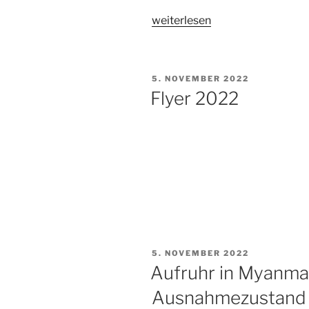
„Verabschiedung
weiterlesen
Frau
Hecker
–
VERÖFFENTLICHT
5. NOVEMBER 2022
Neuwahl
AM
Flyer 2022
des
Vorstandes
am
20.04.2024“
VERÖFFENTLICHT
5. NOVEMBER 2022
AM
Aufruhr in Myanmar
Ausnahmezustand