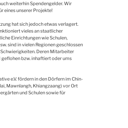
auch weiterhin Spendengelder. Wir
ür eines unserer Projekte!
zung hat sich jedoch etwas verlagert.
tioniert vieles an staatlicher
tliche Einrichtungen wie Schulen,
sw. sind in vielen Regionen geschlossen
 Schwierigkeiten. Deren Mitarbeiter
d geflohen bzw. inhaftiert oder ums
tive e.V. fördern in den Dörfern im Chin-
ai, Mawnlangh, Khiangzaang) vor Ort
dergärten und Schulen sowie für