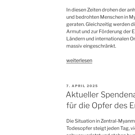
In diesen Zeiten drohen der an
und bedrohten Menschen in My
geraten. Gleichzeitig werden di
Armut und zur Förderung der E
Ländern und internationalen 
massiv eingeschränkt.
„Aktuelle
weiterlesen
Nachrichten“
VERÖFFENTLICHT
7. APRIL 2025
AM
Aktueller Spendena
für die Opfer des 
Die Situation in Zentral-Myanma
Todesopfer steigt jeden Tag, v