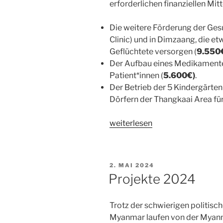
erforderlichen finanziellen Mitte
des
Erdbebens“
Die weitere Förderung der Ges
Clinic) und in Dimzaang, die 
Geflüchtete versorgen (
9.550
Der Aufbau eines Medikament
Patient*innen (
5.600€)
.
Der Betrieb der 5 Kindergärten
Dörfern der Thangkaai Area fü
„Projektschwerpunkte
weiterlesen
2025“
VERÖFFENTLICHT
2. MAI 2024
AM
Projekte 2024
Trotz der schwierigen politisch
Myanmar laufen von der Myanma