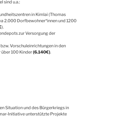
l sind u.a.:
undheitszentren in Kimlai (Thomas
etwa 2.000 Dorfbewohner*innen und 1200
€
).
endepots zur Versorgung der
 bzw. Vorschuleinrichtungen in den
r über 100 Kinder
(6.140€)
.
en Situation und des Bürgerkriegs in
r-Initiative unterstützte Projekte