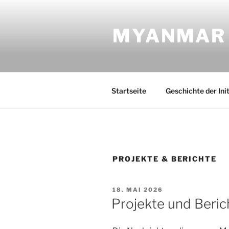
Zum
Inhalt
MYANMAR I
springen
Startseite
Geschichte der Init
PROJEKTE & BERICHTE
VERÖFFENTLICHT
18. MAI 2026
AM
Projekte und Beric