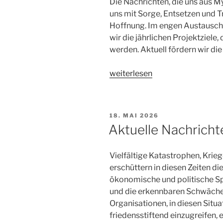
Die Nachrichten, die uns aus My
uns mit Sorge, Entsetzen und T
Hoffnung. Im engen Austausch 
wir die jährlichen Projektziele, 
werden. Aktuell fördern wir die
„Projekte
weiterlesen
und
Berichte
–
VERÖFFENTLICHT
18. MAI 2026
der
AM
Aktuelle Nachricht
aktuelle
Stand“
Vielfältige Katastrophen, Kr
erschüttern in diesen Zeiten d
ökonomische und politische 
und die erkennbaren Schwächen
Organisationen, in diesen Situ
friedensstiftend einzugreifen, e