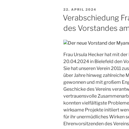
VERÖFFENTLICHT
22. APRIL 2024
AM
Verabschiedung Fr
des Vorstandes a
Frau Ursula Hecker hat mit d
20.04.2024 in Bielefeld den Vo
Sie hat unseren Verein 2011 
über Jahre hinweg zahlreiche M
gewonnen und mit großem Eng
Geschicke des Vereins verantw
vertrauensvolle Zusammenarbe
konnten vielfältigste Probleme 
wirksame Projekte initiiert we
für ihr unermüdliches Wirken s
Ehrenvorsitzenden des Vereins